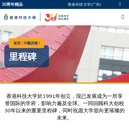
Skip
30周年精品
香港科技大学(广州)
更多科大概览
to
M
科大新闻
学术部门索引
main
生活@科大
图书馆
content
校园地图及指南
CAREERS AT HKUST
教授简录
认识科大
首页
30载历程
面
里程碑
包
屑
香港科技大学於1991年创立，现已发展成为一所享
誉国际的学府，影响力遍及全球。一同回顾科大创校
30年以来的重要里程碑，同时祝愿大学迎向更璀璨的
未来。