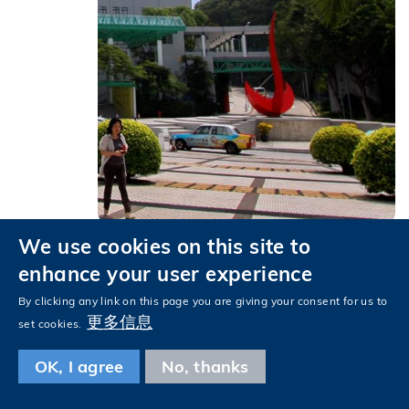
We use cookies on this site to
2015
enhance your user experience
教资会「2014研究评审工作」评价显示
By clicking any link on this page you are giving your consent for us to
科大研究达「世界领先水平」成绩称冠。
更多信息
set cookies.
OK, I agree
No, thanks
14