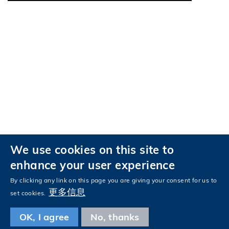
We use cookies on this site to
私隱政策
无障碍浏览
enhance your user experience
关注科大
By clicking any link on this page you are giving your consent for us to
Facebook
LinkedIn
Instagram
Youtube
Tencent
Wechat
更多信息
set cookies.
OK, I agree
No, thanks
© 版权属香港科技大学所有