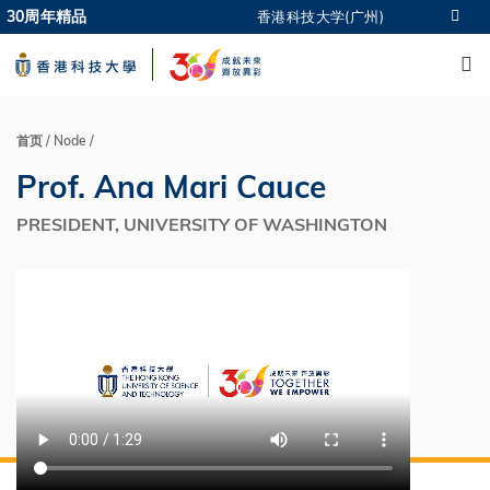
Skip
30周年精品
香港科技大学(广州)
更多科大概览
to
M
科大新闻
学术部门索引
main
生活@科大
图书馆
content
校园地图及指南
CAREERS AT HKUST
教授简录
认识科大
首页
Node
面
Prof. Ana Mari Cauce
包
屑
PRESIDENT, UNIVERSITY OF WASHINGTON