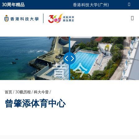
Skip
30周年精品
香港科技大学(广州)
更多科大概览
to
M
科大新闻
学术部门索引
main
生活@科大
图书馆
content
校园地图及指南
CAREERS AT HKUST
教授简录
认识科大
昔
今
首页
30载历程
科大今昔
面
曾肇添体育中心
包
屑