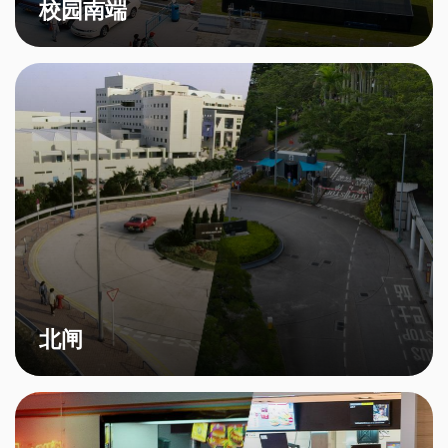
校园南端
北闸