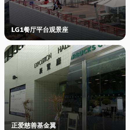
LG1餐厅平台观景座
正爱慈善基金翼