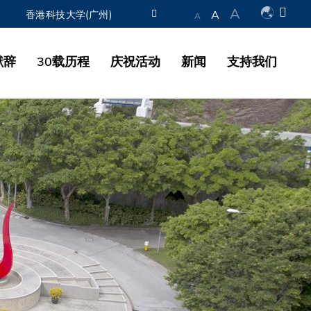
A
A
香港科技大学(广州)
A
图书馆
献辞
30载历程
庆祝活动
新闻
支持我们
认识科大