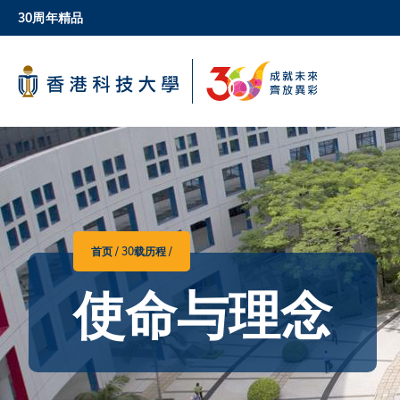
Skip
30周年精品
to
main
科大新闻
content
校园地图及指南
首页
30载历程
面
使命与理念
包
屑