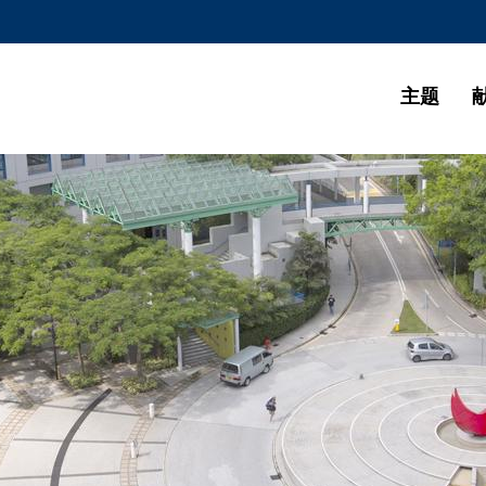
更多科大概览
学术部门索引
生活@科大
主题
CAREERS AT HKUST
教授简录