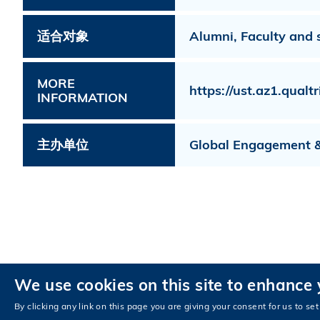
适合对象
Alumni, Faculty and 
MORE
https://ust.az1.qua
INFORMATION
主办单位
Global Engagement &
We use cookies on this site to enhance
私隱政策
无障碍浏览
By clicking any link on this page you are giving your consent for us to set
© 版权属香港科技大学所有