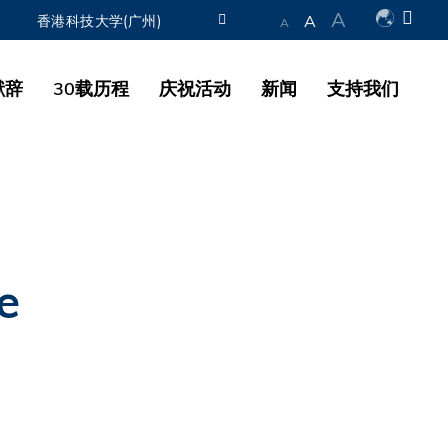
A
A
香港科技大学(广州)
A
图书馆
献辞
30载历程
庆祝活动
新闻
支持我们
认识科大
e