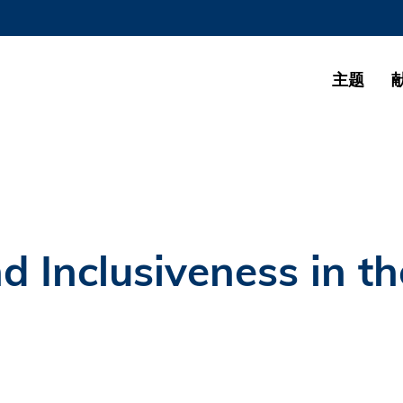
更多科大概览
学术部门索引
生活@科大
主题
CAREERS AT HKUST
教授简录
nd Inclusiveness in th