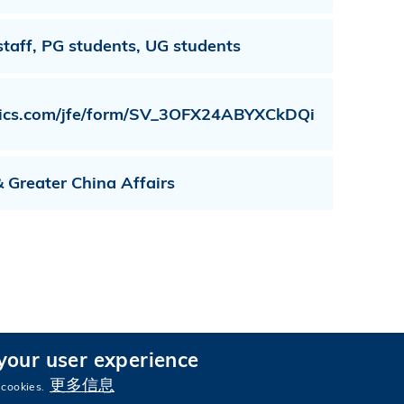
staff, PG students, UG students
ltrics.com/jfe/form/SV_3OFX24ABYXCkDQi
 Greater China Affairs
 your user experience
更多信息
 cookies.