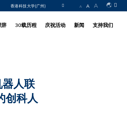
A
A
香港科技大学(广州)
A
图书馆
献辞
30载历程
庆祝活动
新闻
支持我们
认识科大
机器人联
的创科人