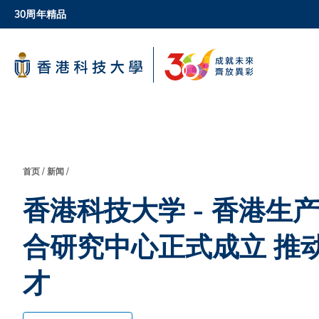
Skip
30周年精品
to
main
科大新闻
content
校园地图及指南
面
首页
新闻
香港科技大学 - 香港
包
合研究中心正式成立 推
屑
才