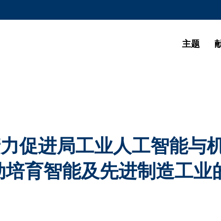
更多科大概览
学术部门索引
生活@科大
主题
CAREERS AT HKUST
教授简录
生产力促进局工业人工智能与
动培育智能及先进制造工业