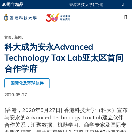
Skip
30周年精品
香港科技大学(广州)
更多科大概览
to
M
科大新闻
学术部门索引
main
生活@科大
图书馆
content
校园地图及指南
CAREERS AT HKUST
面
首页
新闻
教授简录
认识科大
科大成为安永Advanced
包
屑
Technology Tax Lab亚太区首间
合作学府
国际化及环球伙伴
2020-05-27
[香港，2020年5月27日] 香港科技大学（科大）宣布
与安永的Advanced Technology Tax Lab建立伙伴
合作关系，汇聚数据、机器学习、商学专家及国际专