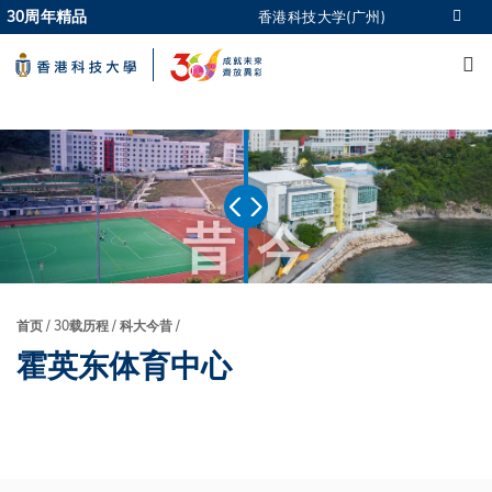
Skip
30周年精品
香港科技大学(广州)
更多科大概览
to
M
科大新闻
学术部门索引
main
生活@科大
图书馆
content
校园地图及指南
CAREERS AT HKUST
教授简录
认识科大
昔
今
首页
30载历程
科大今昔
面
霍英东体育中心
包
屑