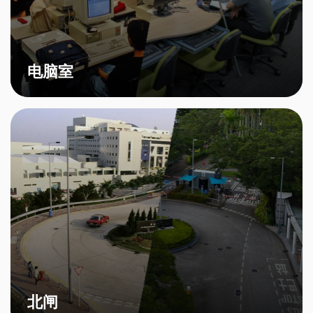
电脑室
北闸