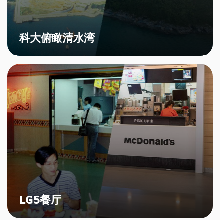
科大俯瞰清水湾
LG5餐厅