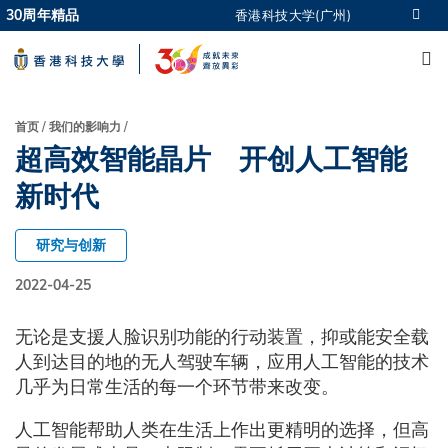
Skip
30周年精品
香港科技大学(广州)
更多科大概览
to
M
科大新闻
学术部门索引
main
生活@科大
图书馆
content
校园地图及指南
CAREERS AT HKUST
面
首页
我们的影响力
教授简录
认识科大
超高效智能晶片 开创人工智能
包
屑
新时代
研究与创新
2022-04-25
无论是支援人脸识别功能的行动装置，抑或能安全载
人到达目的地的无人驾驶车辆，应用人工智能的技术
几乎为日常生活的每一个环节带来改变。
人工智能帮助人类在生活上作出更精明的选择，但高