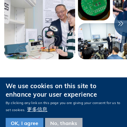
We use cookies on this site to
私隱政策
无障碍浏览
enhance your user experience
关注科大
By clicking any link on this page you are giving your consent for us to
Facebook
LinkedIn
Instagram
Youtube
Tencent
Wechat
更多信息
set cookies.
OK, I agree
No, thanks