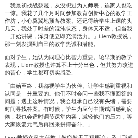
「我最初战战兢兢，从没想过为人师表，连家人也吃
一惊。我花了几个月时间参加教育创新中心的教学工
作坊，小心翼翼地预备教案。还记得给学生上课的头
几天，我处于时差的混沌状态，身体又不适，但当我
一开始讲课，浑身便立即充满活力。」Liem教授说，
那一刻发掘到自己的教学热诚和潜能。
面对学生，她认为同理心比智力重要。论早期的教学
表现，Liem教授也许算不上十分出色，但其努力改进
的苦心，学生都可切实感受。
「由始至终，我都视学生为伙伴。让学生感到重视和
认同是十分重要的。他们不时会问一些我不懂回答的
问题；遇上这种情况，我会坦承自己没有头绪，需要
时间寻找答案。有时候，学生为应付中期试而感到疲
倦，我也会适时调节课堂内容，减轻他们的压力，等
大家恢复元气后再回来拼搏奋斗。」
Liem教授在科大任教「航空航天工程概论」及「飞机