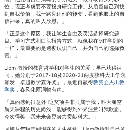
位，现正考虑要不要投身研究工作。从质疑自己到找
到自我价值，我一路见证他的转变，看到他脸上的自
信神采，真的叫人欣慰。」
「正是这个原因，我让学生自由及灵活选择研究题
目、学习方式和口头报告方式。就像我在MIT学到的
一样，最重要的是透彻认识自己，并为自己的选择负
责。」
Liem 教授的教育哲学和对学生的关爱，早已获得认
同，她分别于2017-18及2020-21两度获科大工学院
颁发「卓越教学嘉许奖」，最近再赢得
教资会杰出教
学奖
，春风化雨润物有声。
「真的感到很意外 !这奖项并非只属于我，科大航空
航天课程的历史尚浅，能够得到外界注意叫我欣慰。
今次得奖，我未来会更努力贡献科大。」
回望从年轻走到现在的人生征途，Liem教授对自己的