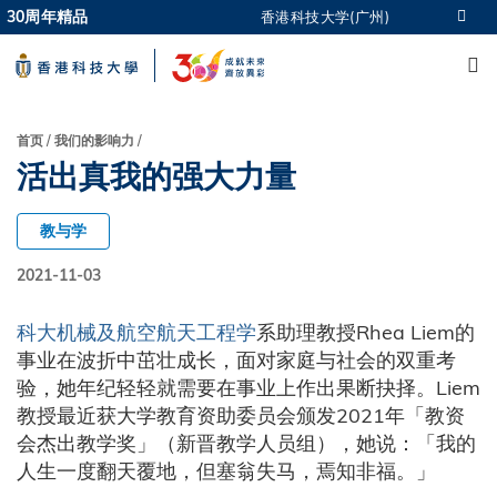
Skip
30周年精品
香港科技大学(广州)
更多科大概览
to
M
科大新闻
学术部门索引
main
生活@科大
图书馆
content
校园地图及指南
CAREERS AT HKUST
面
首页
我们的影响力
教授简录
认识科大
活出真我的强大力量
包
屑
教与学
2021-11-03
科大机械及航空航天工程学
系助理教授Rhea Liem的
事业在波折中茁壮成长，面对家庭与社会的双重考
验，她年纪轻轻就需要在事业上作出果断抉择。Liem
教授最近获大学教育资助委员会颁发2021年「教资
会杰出教学奖」（新晋教学人员组），她说：「我的
人生一度翻天覆地，但塞翁失马，焉知非福。」