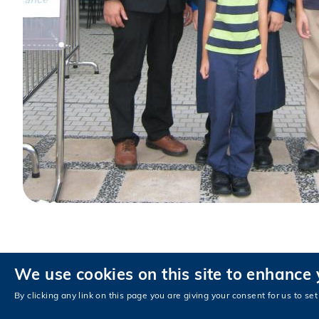
We use cookies on this site to enhance
私隱政策
无障碍浏览
By clicking any link on this page you are giving your consent for us to set
© 版权属香港科技大学所有