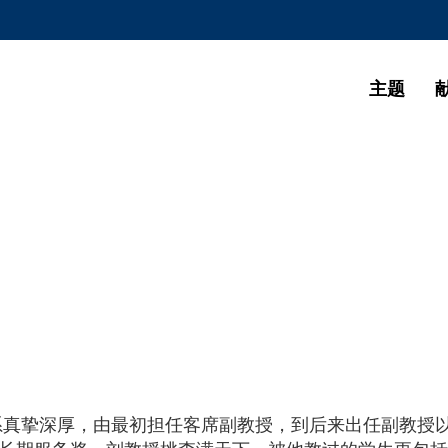
更多科大概览
学术部门索引
生活@科大
主题
CAREERS AT HKUST
教授简录
系真挚深厚，由最初担任客席副教授，到后来出任副教授