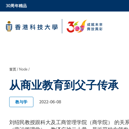
Skip
30周年精品
to
main
科大新闻
content
校园地图及指南
面
首页
Node
从商业教育到父子传承
包
屑
教与学
2022-06-08
刘绍民教授跟科大及工商管理学院（商学院） 的关