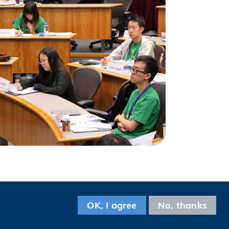
Facebook
LinkedIn
Instagram
Youtube
Tencent
Wechat
OK, I agree
No, thanks
关注科大