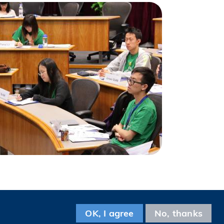
Facebook
LinkedIn
Instagram
Youtube
Tencent
Wechat
OK, I agree
No, thanks
關注科大