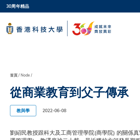
Skip
30周年精品
to
main
科大新聞
content
校園地圖及指南
導
首頁
Node
從商業教育到父子傳承
航
連
教與學
2022-06-08
結
劉紹民教授跟科大及工商管理學院(商學院) 的關係