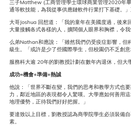
三子Matthew (工商管理學士環球商業管理20
通等軟技能，為我從事供應鏈軟件行業打下基礎。」
大哥Joshua 回想道：「我的童年在美國度過，
大量接觸各式各樣的人，擴闊個人眼界和胸襟，令
么弟Nathan和應說：「雖然我們仍受疫症影響，但
級生。「或許是少了些國際學生，但校園仍不乏創意
服務科大逾 20年的劉教授計劃在數年內退休，但
成功=機會+準備+熱誠
他說：「世界不斷在變，我們的思考和教學方式也要
力，鄰近地區的表現都令人驚嘆。大學應如何善用這
地理優勢，正待我們好好把握。」
要達致以上目標，劉教授認為商學院學生必須裝備自
素。