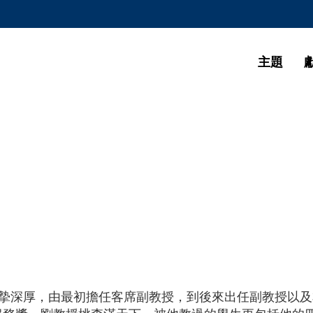
更多科大概覽
學術部門索引
生活@科大
主題
CAREERS AT HKUST
教授簡錄
真摯深厚，由最初擔任客席副教授，到後來出任副教授以及