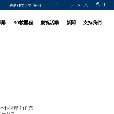
A
A
香港科技大學(廣州)
A
圖書館
獻辭
30載歷程
慶祝活動
新聞
支持我們
認識科大
本科課程主任(營