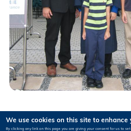
We use cookies on this site to enhance
私隱政策
無障礙瀏覽
By clicking any link on this page you are giving your consent for us to set
© 版權屬香港科技大學所有