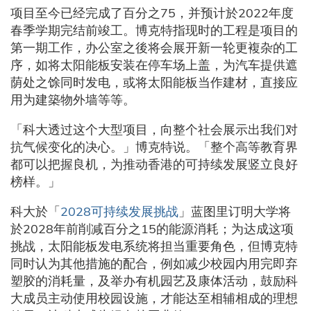
项目至今已经完成了百分之75，并预计於2022年度
春季学期完结前竣工。博克特指现时的工程是项目的
第一期工作，办公室之後将会展开新一轮更複杂的工
序，如将太阳能板安装在停车场上盖，为汽车提供遮
荫处之馀同时发电，或将太阳能板当作建材，直接应
用为建築物外墙等等。
「科大透过这个大型项目，向整个社会展示出我们对
抗气候变化的决心。」博克特说。「整个高等教育界
都可以把握良机，为推动香港的可持续发展竖立良好
榜样。」
科大於「
2028可持续发展挑战
」蓝图里订明大学将
於2028年前削减百分之15的能源消耗；为达成这项
挑战，太阳能板发电系统将担当重要角色，但博克特
同时认为其他措施的配合，例如减少校园内用完即弃
塑胶的消耗量，及举办有机园艺及康体活动，鼓励科
大成员主动使用校园设施，才能达至相辅相成的理想