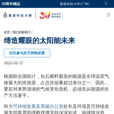
Skip
30周年精品
香港科技大学(广州)
更多科大概览
to
M
科大新闻
学术部门索引
main
生活@科大
图书馆
content
校园地图及指南
CAREERS AT HKUST
面
首页
我们的影响力
教授简录
认识科大
缔造耀眼的太阳能未来
包
屑
社区参与及可持续发展
2022-02-17
根据联合国统计，化石燃料製造的能源是全球温室气
体最大的排放源，占总排放量超过叁分之一。因此，
要应对来势汹汹的气候变化危机，必须先从能源的生
产方法著手。
科大
可持续发展及零碳办公室
处长及环境及可持续发
展学部客席助理教授博克特深深知道，地球情况危