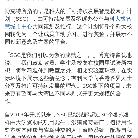
博克特所指的，是科大的「可持续发展智慧校园」计
划（SSC），由可持续发展及零碳办公室与
科大极智
慧城市中心
共同策划及推行。这个计划将整个科大校
园转化为一个让成员主动学习、进行实验，并展示不
同创新意念及方案的平台。
「SSC是我们引以为傲的成就之一。」博克特雀跃地
说。「我们鼓励教员、学生及校友在校园里试验新构
想，将学习延伸到教室之外。相比实验室环境，在实
际环境下展示这些新意念，有利大学向香港各界人士
分享及推广可持续发展的理念。SSC旗下的项目，未
来更有望可与大湾区不同界别展开更大规模的合
作。」
自2019年开展以来，SSC已经见證超过30个各式各
样由大学资助的项目诞生，涉猎範畴甚广，包括用作
监察树木健康与雀鸟种类的人工智能系统、配备自我
洁净功能的多功能纳米塗层技术、用於文件处理的区