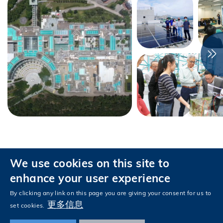
We use cookies on this site to
私隱政策
无障碍浏览
enhance your user experience
关注科大
By clicking any link on this page you are giving your consent for us to
Facebook
LinkedIn
Instagram
Youtube
Tencent
Wechat
更多信息
set cookies.