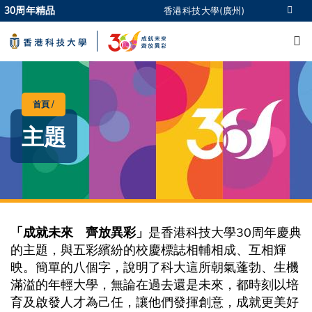
Skip
30周年精品
香港科技大學(廣州)
更多科大概覽
to
M
科大新聞
學術部門索引
main
生活@科大
圖書館
content
校園地圖及指南
CAREERS AT HKUST
教授簡錄
認識科大
首頁
導
主題
航
連
結
「成就未來 齊放異彩」
是香港科技大學30周年慶典
的主題，與五彩繽紛的校慶標誌相輔相成、互相輝
映。簡單的八個字，說明了科大這所朝氣蓬勃、生機
滿溢的年輕大學，無論在過去還是未來，都時刻以培
育及啟發人才為己任，讓他們發揮創意，成就更美好