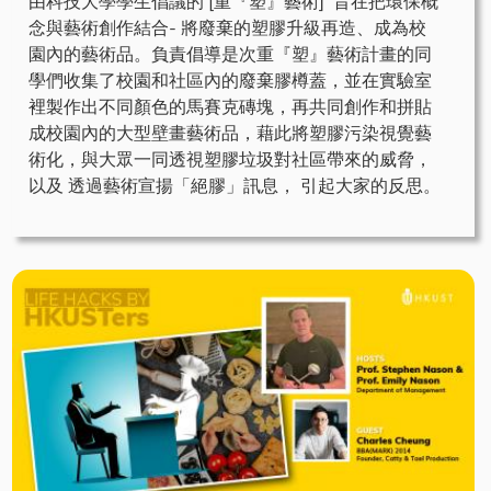
由科技大學學生倡議的 [重『塑』藝術] 旨在把環保概
念與藝術創作結合- 將廢棄的塑膠升級再造、成為校
園內的藝術品。負責倡導是次重『塑』藝術計畫的同
學們收集了校園和社區內的廢棄膠樽蓋，並在實驗室
裡製作出不同顏色的馬賽克磚塊，再共同創作和拼貼
成校園內的大型壁畫藝術品，藉此將塑膠污染視覺藝
術化，與大眾一同透視塑膠垃圾對社區帶來的威脅，
以及 透過藝術宣揚「絕膠」訊息， 引起大家的反思。