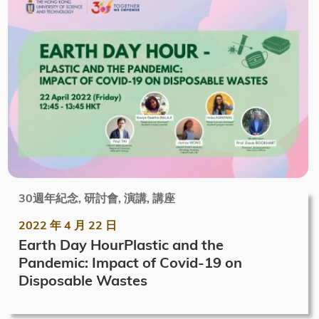
30週年紀念, 研討會, 演講, 講座
2022 年 4 月 22 日
Earth Day HourPlastic and the
Pandemic: Impact of Covid-19 on
Disposable Wastes