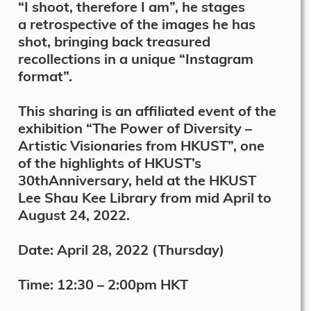
“I shoot, therefore I am”, he stages
a retrospective of the images he has
shot, bringing back treasured
recollections in a unique “Instagram
format”.
This sharing is an affiliated event of the
exhibition “The Power of Diversity –
Artistic Visionaries from HKUST”, one
of the highlights of HKUST’s
30thAnniversary, held at the HKUST
Lee Shau Kee Library from mid April to
August 24, 2022.
Date: April 28, 2022 (Thursday)
Time: 12:30 – 2:00pm HKT