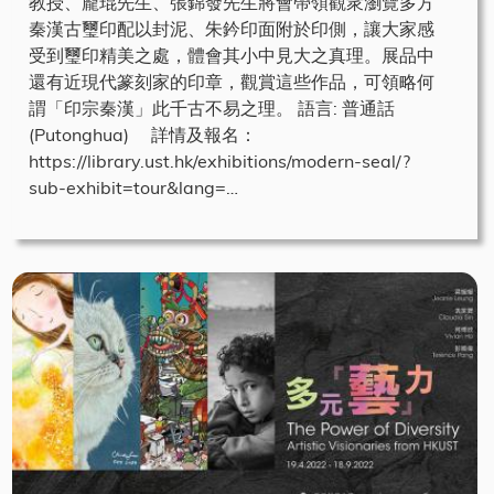
教授、龐琨先生、張錦發先生將會帶領觀衆瀏覽多方
秦漢古璽印配以封泥、朱鈐印面附於印側，讓大家感
受到璽印精美之處，體會其小中見大之真理。展品中
還有近現代篆刻家的印章，觀賞這些作品，可領略何
謂「印宗秦漢」此千古不易之理。 語言: 普通話
(Putonghua) 詳情及報名：
https://library.ust.hk/exhibitions/modern-seal/?
sub-exhibit=tour&lang=…