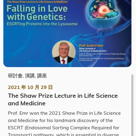
研討會, 演講, 講座
2021 年 10 月 29 日
The Shaw Prize Lecture in Life Science
and Medicine
Prof. Emr won the 2021 Shaw Prize in Life Science
and Medicine for his landmark discovery of the
ESCRT (Endosomal Sorting Complex Required for
Transport) pathway, which is essential in diverse