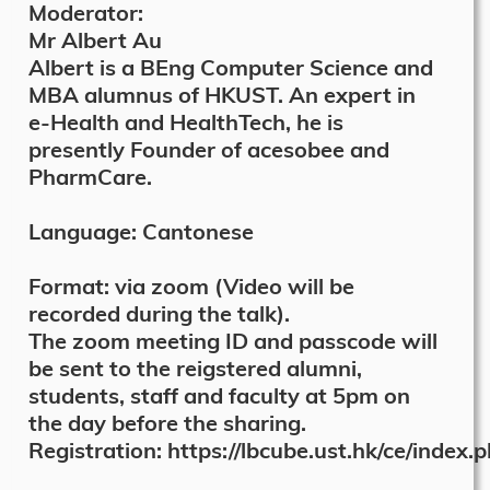
Moderator:
Mr Albert Au
Albert is a BEng Computer Science and
MBA alumnus of HKUST. An expert in
e-Health and HealthTech, he is
presently Founder of acesobee and
PharmCare.
Language: Cantonese
Format: via zoom (Video will be
recorded during the talk).
The zoom meeting ID and passcode will
be sent to the reigstered alumni,
students, staff and faculty at 5pm on
the day before the sharing.
Registration: https://lbcube.ust.hk/ce/index.