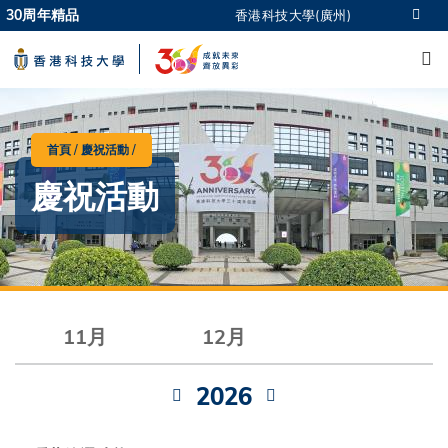
Skip
30周年精品
香港科技大學(廣州)
更多科大概覽
to
M
科大新聞
學術部門索引
main
生活@科大
圖書館
content
校園地圖及指南
CAREERS AT HKUST
教授簡錄
認識科大
首頁
慶祝活動
導
慶祝活動
航
連
結
11月
12月
2026