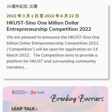
30週年紀念, 比賽
2022 年 3 月 1 日
至
2022 年 6 月 22 日
HKUST-Sino One Million Dollar
Entrepreneurship Competition 2022
We are pleased to announce the HKUST-Sino One
Million Dollar Entrepreneurship Competition 2022
(“Competition”) will be open for application on 14
March 2022. The Competition aims to provide a
platform for HKUST and surrounding community
members…