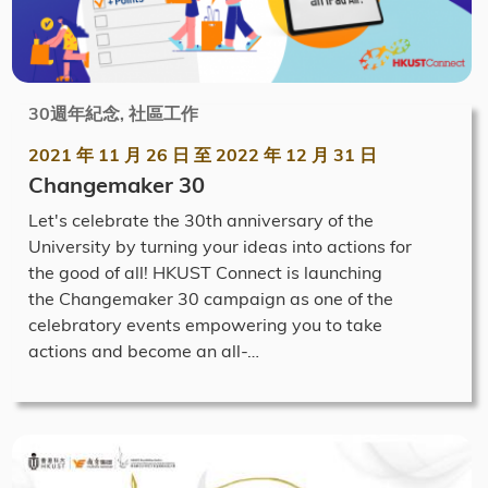
30週年紀念, 社區工作
2021 年 11 月 26 日
至
2022 年 12 月 31 日
Changemaker 30
Let's celebrate the 30th anniversary of the
University by turning your ideas into actions for
the good of all! HKUST Connect is launching
the Changemaker 30 campaign as one of the
celebratory events empowering you to take
actions and become an all-…