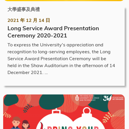
大學盛事及典禮
2021 年 12 月 14 日
Long Service Award Presentation
Ceremony 2020-2021
To express the University's appreciation and
recognition to long-serving employees, the Long
Service Award Presentation Ceremony will be
held in the Shaw Auditorium in the afternoon of 14
December 2021. …