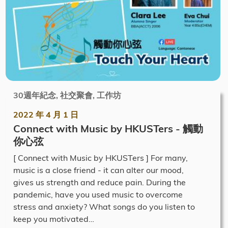
30週年紀念, 社交聚會, 工作坊
2022 年 4 月 1 日
Connect with Music by HKUSTers - 觸動
你心弦
[ Connect with Music by HKUSTers ] For many,
music is a close friend - it can alter our mood,
gives us strength and reduce pain. During the
pandemic, have you used music to overcome
stress and anxiety? What songs do you listen to
keep you motivated…