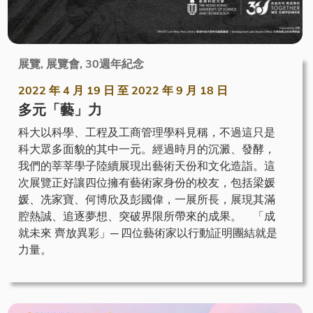
展覽, 展覽會, 30週年紀念
2022 年 4 月 19 日
至
2022 年 9 月 18 日
多元「藝」力
科大以科學、工程及工商管理學科見稱，不過這只是
科大眾多面貌的其中一元。經過時月的沉澱、發酵，
我們的莘莘學子陸續展現出藝術天份和文化造詣。這
次展覽正好讓四位擁有藝術家身份的校友，包括梁媛
媛、冼家寶、何博欣及彭國偉，一展所長，展現其滿
腔熱誠、追逐夢想、突破界限所帶來的成果。 「成
就未來 齊放異彩」─ 四位藝術家以行動証明團結就是
力量。