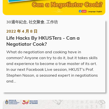
30週年紀念, 社交聚會, 工作坊
2022 年 4 月 8 日
Life Hacks By HKUSTers - Can a
Negotiator Cook?
What do negotiation and cooking have in
common? Anyone can try to do it, but it takes skills
and experience to become a true master of its art.
In our next Facebook Live session, HKUST's Prof.
Stephen Nason, a seasoned expert in negotiations
and…