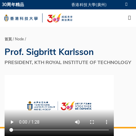
Skip
30周年精品
香港科技大學(廣州)
更多科大概覽
to
M
科大新聞
學術部門索引
main
生活@科大
圖書館
content
校園地圖及指南
CAREERS AT HKUST
教授簡錄
認識科大
首頁
Node
導
Prof. Sigbritt Karlsson
航
連
PRESIDENT, KTH ROYAL INSTITUTE OF TECHNOLOGY
結