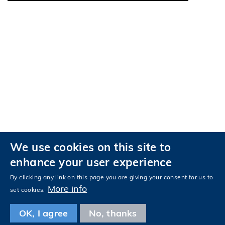
We use cookies on this site to
私隱政策
無障礙瀏覽
enhance your user experience
關注科大
By clicking any link on this page you are giving your consent for us to
Facebook
LinkedIn
Instagram
Youtube
Tencent
Wechat
More info
set cookies.
OK, I agree
No, thanks
© 版權屬香港科技大學所有