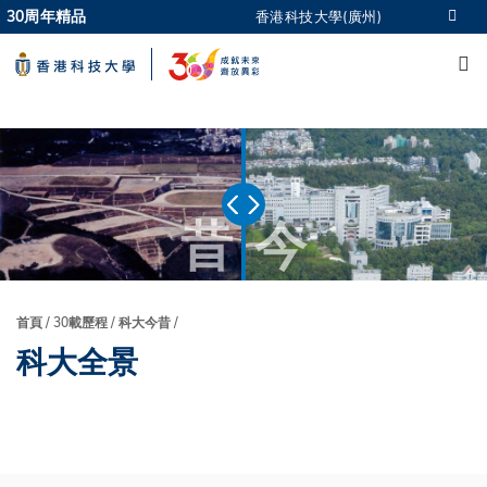
Skip
30周年精品
香港科技大學(廣州)
更多科大概覽
to
M
科大新聞
學術部門索引
main
生活@科大
圖書館
content
校園地圖及指南
CAREERS AT HKUST
教授簡錄
認識科大
昔
今
首頁
30載歷程
科大今昔
導
科大全景
航
連
結