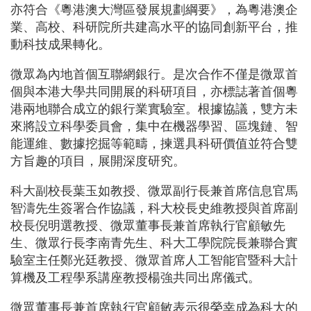
亦符合《粵港澳大灣區發展規劃綱要》，為粵港澳企
業、高校、科研院所共建高水平的協同創新平台，推
動科技成果轉化。
微眾為內地首個互聯網銀行。是次合作不僅是微眾首
個與本港大學共同開展的科研項目，亦標誌著首個粵
港兩地聯合成立的銀行業實驗室。根據協議，雙方未
來將設立科學委員會，集中在機器學習、區塊鏈、智
能運維、數據挖掘等範疇，揀選具科研價值並符合雙
方旨趣的項目，展開深度研究。
科大副校長葉玉如教授、微眾副行長兼首席信息官馬
智濤先生簽署合作協議，科大校長史維教授與首席副
校長倪明選教授、微眾董事長兼首席執行官顧敏先
生、微眾行長李南青先生、科大工學院院長兼聯合實
驗室主任鄭光廷教授、微眾首席人工智能官暨科大計
算機及工程學系講座教授楊強共同出席儀式。
微眾董事長兼首席執行官顧敏表示很榮幸成為科大的