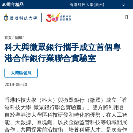
Skip
30周年精品
香港科技大學(廣州)
更多科大概覽
to
M
科大新聞
學術部門索引
main
生活@科大
圖書館
content
校園地圖及指南
CAREERS AT HKUST
導
首頁
新聞
教授簡錄
認識科大
科大與微眾銀行攜手成立首個粵
航
連
港合作銀行業聯合實驗室
結
大灣區發展
2019-05-20
香港科技大學（科大）與微眾銀行（微眾）成立「香
港科技大學-微眾銀行聯合實驗室」。雙方將利用各
自於粵港澳大灣區科技研發和轉化的優勢，在人工智
能、大數據、區塊鏈、以及金融監管科技等領域開展
合作，共同探索前沿技術，培養科研人才。是次合作