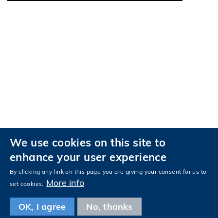
We use cookies on this site to
私隱政策
無障礙瀏覽
enhance your user experience
關注科大
By clicking any link on this page you are giving your consent for us to
Facebook
LinkedIn
Instagram
Youtube
Tencent
Wechat
More info
set cookies.
OK, I agree
No, thanks
© 版權屬香港科技大學所有