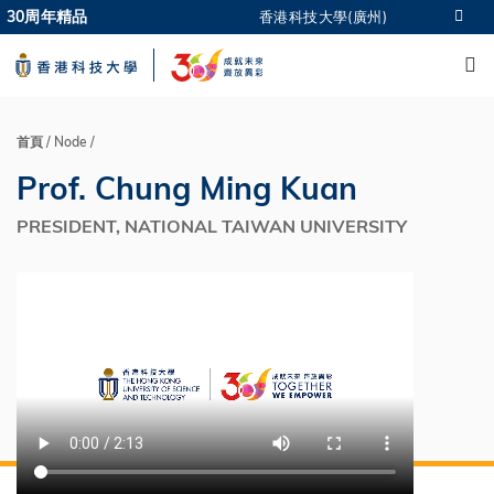
Skip
30周年精品
香港科技大學(廣州)
更多科大概覽
to
M
科大新聞
學術部門索引
main
生活@科大
圖書館
content
校園地圖及指南
CAREERS AT HKUST
教授簡錄
認識科大
首頁
Node
導
Prof. Chung Ming Kuan
航
連
PRESIDENT, NATIONAL TAIWAN UNIVERSITY
結